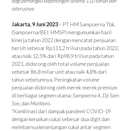
bagi pemangku kepentingan selama 110 tahun dan
seterusnya
Jakarta, 9 Juni 2023
– PT HM Sampoerna Tbk.
(Sampoerna/BEI: HMSP) mengumumkan hasil
kinerja tahun 2022 dengan mencatat penjualan
bersih sebesar Rp111,2 triliun pada tahun 2022,
atau naik 12,5% dari Rp98,9 triliun pada tahun
2021, didorong oleh total volume penjualan
sebesar 86,8 miliar unit atau naik 4,8% dari
tahun sebelumnya. Peningkatan volume
penjualan didorong oleh merek-merek premium
di berbagai segmen utama:
Sampoerna
A
,
Dji Sam
Soe
, dan
Marlboro
.
“Kombinasi dari dampak pandemi COVID-19
dengan kenaikan cukai sebesar dua digit dan
melebarnya kesenjangan cukai antar segmen