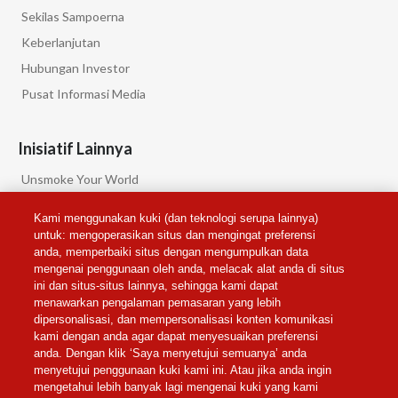
Sekilas Sampoerna
Keberlanjutan
Hubungan Investor
Pusat Informasi Media
Inisiatif Lainnya
Unsmoke Your World
PMI Science
Kami menggunakan kuki (dan teknologi serupa lainnya)
PMI Privacy
untuk: mengoperasikan situs dan mengingat preferensi
anda, memperbaiki situs dengan mengumpulkan data
mengenai penggunaan oleh anda, melacak alat anda di situs
Pengaturan Cookie
ini dan situs-situs lainnya, sehingga kami dapat
menawarkan pengalaman pemasaran yang lebih
dipersonalisasi, dan mempersonalisasi konten komunikasi
Ikuti Kami
kami dengan anda agar dapat menyesuaikan preferensi
anda. Dengan klik ‘Saya menyetujui semuanya’ anda
menyetujui penggunaan kuki kami ini. Atau jika anda ingin
mengetahui lebih banyak lagi mengenai kuki yang kami