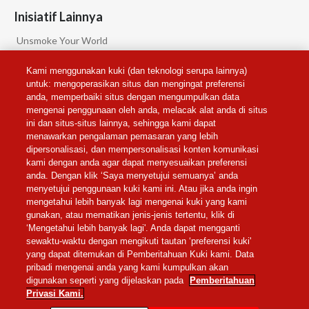
Inisiatif Lainnya
Unsmoke Your World
PMI Science
Kami menggunakan kuki (dan teknologi serupa lainnya)
PMI Privacy
untuk: mengoperasikan situs dan mengingat preferensi
anda, memperbaiki situs dengan mengumpulkan data
mengenai penggunaan oleh anda, melacak alat anda di situs
Pengaturan Cookie
ini dan situs-situs lainnya, sehingga kami dapat
menawarkan pengalaman pemasaran yang lebih
dipersonalisasi, dan mempersonalisasi konten komunikasi
Ikuti Kami
kami dengan anda agar dapat menyesuaikan preferensi
anda. Dengan klik ‘Saya menyetujui semuanya’ anda
menyetujui penggunaan kuki kami ini. Atau jika anda ingin
mengetahui lebih banyak lagi mengenai kuki yang kami
gunakan, atau mematikan jenis-jenis tertentu, klik di
‘Mengetahui lebih banyak lagi'. Anda dapat mengganti
sewaktu-waktu dengan mengikuti tautan ‘preferensi kuki'
yang dapat ditemukan di Pemberitahuan Kuki kami. Data
PRIVACY NOTICE
pribadi mengenai anda yang kami kumpulkan akan
digunakan seperti yang dijelaskan pada
Pemberitahuan
Privasi Kami.
© Philip Morris Products S.A.