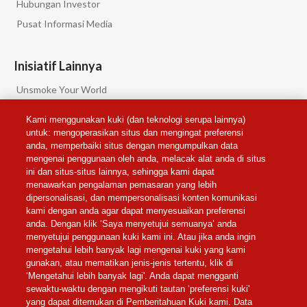
Hubungan Investor
Pusat Informasi Media
Inisiatif Lainnya
Unsmoke Your World
PMI Science
Kami menggunakan kuki (dan teknologi serupa lainnya)
PMI Privacy
untuk: mengoperasikan situs dan mengingat preferensi
anda, memperbaiki situs dengan mengumpulkan data
mengenai penggunaan oleh anda, melacak alat anda di situs
Pengaturan Cookie
ini dan situs-situs lainnya, sehingga kami dapat
menawarkan pengalaman pemasaran yang lebih
dipersonalisasi, dan mempersonalisasi konten komunikasi
kami dengan anda agar dapat menyesuaikan preferensi
Ikuti Kami
anda. Dengan klik ‘Saya menyetujui semuanya’ anda
menyetujui penggunaan kuki kami ini. Atau jika anda ingin
mengetahui lebih banyak lagi mengenai kuki yang kami
gunakan, atau mematikan jenis-jenis tertentu, klik di
‘Mengetahui lebih banyak lagi'. Anda dapat mengganti
sewaktu-waktu dengan mengikuti tautan ‘preferensi kuki'
yang dapat ditemukan di Pemberitahuan Kuki kami. Data