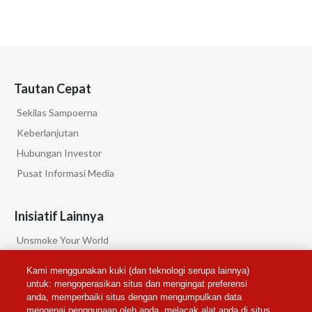
Tautan Cepat
Sekilas Sampoerna
Keberlanjutan
Hubungan Investor
Pusat Informasi Media
Inisiatif Lainnya
Unsmoke Your World
PMI Science
Kami menggunakan kuki (dan teknologi serupa lainnya)
PMI Privacy
untuk: mengoperasikan situs dan mengingat preferensi
anda, memperbaiki situs dengan mengumpulkan data
mengenai penggunaan oleh anda, melacak alat anda di situs