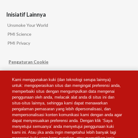
Inisiatif Lainnya
Unsmoke Your World
PMI Science
PMI Privacy
Pengaturan Cookie
Kami menggunakan kuki (dan teknologi serupa lainnya)
Ikuti Kami
untuk: mengoperasikan situs dan mengingat preferensi anda,
memperbaiki situs dengan mengumpulkan data mengenai
penggunaan oleh anda, melacak alat anda di situs ini dan
situs-situs lainnya, sehingga kami dapat menawarkan
pengalaman pemasaran yang lebih dipersonalisasi, dan
mempersonalisasi konten komunikasi kami dengan anda agar
dapat menyesuaikan preferensi anda. Dengan klik ‘Saya
PRIVACY NOTICE
menyetujui semuanya’ anda menyetujui penggunaan kuki
kami ini. Atau jika anda ingin mengetahui lebih banyak lagi