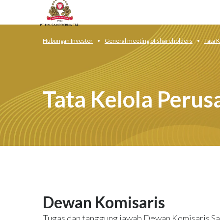
Hubungan Investor
General meeting of shareholders
Tata 
Tata Kelola Peru
Dewan Komisaris
Tugas dan tanggung jawab Dewan Komisaris S