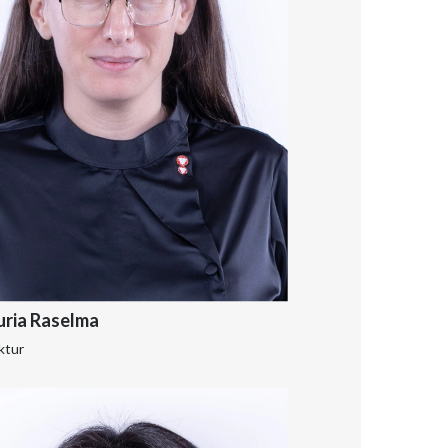
ria Raselma
ktur